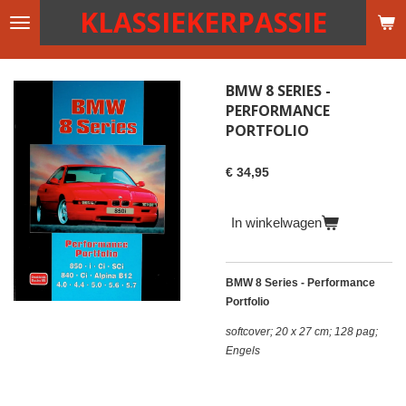
KLASSIEKERPASSIE
Ga
direct
naar
de
BMW 8 SERIES -
hoofdinhoud
PERFORMANCE
PORTFOLIO
€ 34,95
In winkelwagen
BMW 8 Series - Performance
Portfolio
softcover; 20 x 27 cm; 128 pag;
Engels