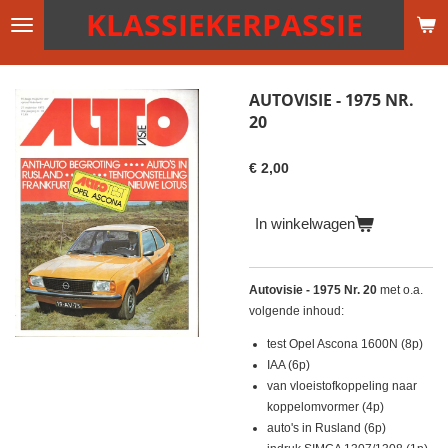
KLASSIEKERPASSIE
Ga
direct
naar
de
AUTOVISIE - 1975 NR.
hoofdinhoud
20
€ 2,00
In winkelwagen
Autovisie - 1975 Nr. 20
met o.a.
volgende inhoud:
test Opel Ascona 1600N (8p)
IAA (6p)
van vloeistofkoppeling naar
koppelomvormer (4p)
auto's in Rusland (6p)