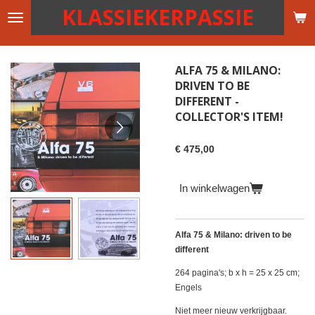
KLASSIEKERPASSIE
Ga
direct
naar
de
ALFA 75 & MILANO:
hoofdinhoud
DRIVEN TO BE
DIFFERENT -
COLLECTOR'S ITEM!
€ 475,00
In winkelwagen
Alfa 75 & Milano: driven to be
different
264 pagina's; b x h = 25 x 25 cm;
Engels
Niet meer nieuw verkrijgbaar.