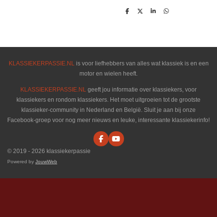
D
D
S
D
e
e
h
e
l
e
a
l
e
l
r
e
n
e
n
KLASSIEKERPASSIE.NL
is voor liefhebbers van alles wat klassiek is en een
motor en wielen heeft.
KLASSIEKERPASSIE.NL
geeft jou informatie over klassiekers, voor
klassiekers en rondom klassiekers. Het moet uitgroeien tot de grootste
klassieker-community in Nederland en België. Sluit je aan bij onze
Facebook-groep voor nog meer nieuws en leuke, interessante klassiekerinfo!
F
Y
a
o
© 2019 - 2026 klassiekerpassie
c
u
e
T
Powered by
JouwWeb
b
u
o
b
o
e
k