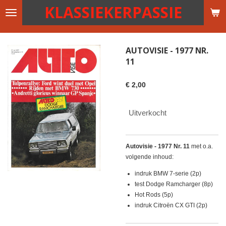
KLASSIEKERPASSIE
Ga
direct
naar
de
AUTOVISIE - 1977 NR.
hoofdinhoud
11
€ 2,00
Uitverkocht
Autovisie - 1977 Nr. 11
met o.a.
volgende inhoud:
indruk BMW 7-serie (2p)
test Dodge Ramcharger (8p)
Hot Rods (5p)
indruk Citroën CX GTI (2p)