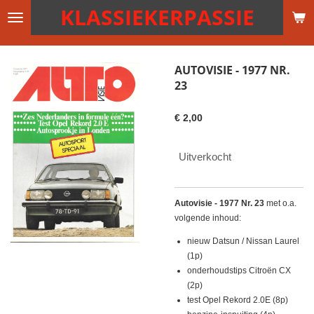
KLASSIEKERPASSIE
Ga
direct
naar
de
AUTOVISIE - 1977 NR.
hoofdinhoud
23
€ 2,00
Uitverkocht
Autovisie - 1977 Nr. 23
met o.a.
volgende inhoud:
nieuw Datsun / Nissan Laurel
(1p)
onderhoudstips Citroën CX
(2p)
test Opel Rekord 2.0E (8p)