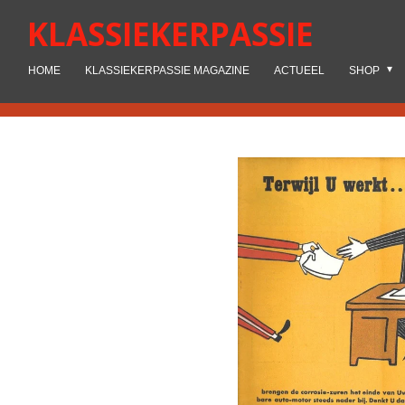
Ga
KLASSIEKERPASSIE
direct
naar
HOME
KLASSIEKERPASSIE MAGAZINE
ACTUEEL
SHOP
de
hoofdinhoud