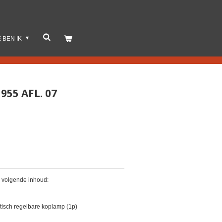
E BEN IK
55 AFL. 07
. volgende inhoud:
tisch regelbare koplamp (1p)