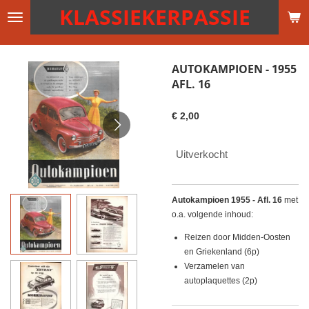
KLASSIEKERPASSIE
Ga
direct
naar
de
AUTOKAMPIOEN - 1955
hoofdinhoud
AFL. 16
€ 2,00
Uitverkocht
Autokampioen 1955 - Afl. 16
met
o.a. volgende inhoud:
Reizen door Midden-Oosten
en Griekenland (6p)
Verzamelen van
autoplaquettes (2p)