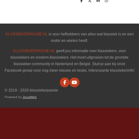
D
D
S
D
e
e
h
e
l
e
a
l
e
l
r
e
n
e
n
KLASSIEKERPASSIE.NL
is voor liefhebbers van alles wat klassiek is en een
motor en wielen heeft.
KLASSIEKERPASSIE.NL
geeft jou informatie over klassiekers, voor
klassiekers en rondom klassiekers. Het moet uitgroeien tot de grootste
klassieker-community in Nederland en België. Sluit je aan bij onze
Facebook-groep voor nog meer nieuws en leuke, interessante klassiekerinfo!
F
Y
a
o
© 2019 - 2026 klassiekerpassie
c
u
e
T
Powered by
JouwWeb
b
u
o
b
o
e
k