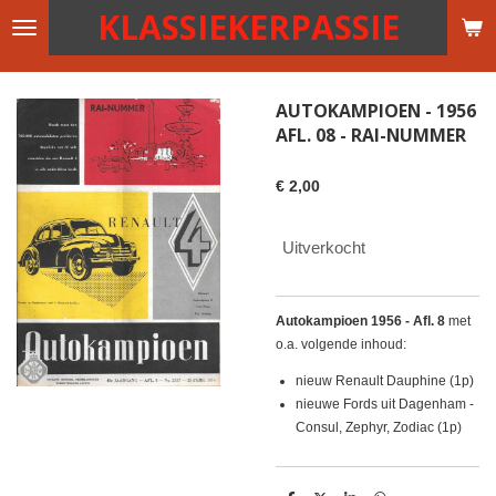
KLASSIEKERPASSIE
Ga
direct
naar
de
AUTOKAMPIOEN - 1956
hoofdinhoud
AFL. 08 - RAI-NUMMER
€ 2,00
Uitverkocht
Autokampioen 1956 - Afl. 8
met
o.a. volgende inhoud:
nieuw Renault Dauphine (1p)
nieuwe Fords uit Dagenham -
Consul, Zephyr, Zodiac (1p)