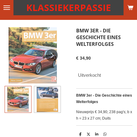
KLASSIEKERPASSIE
Ga
direct
naar
de
BMW 3ER - DIE
hoofdinhoud
GESCHICHTE EINES
WELTERFOLGES
€ 34,90
Uitverkocht
BMW 3er - Die Geschichte eines
Welterfolges
Nieuwprijs € 34,90; 238 pag's; b x
h = 23 x 27 cm; Duits
D
D
S
D