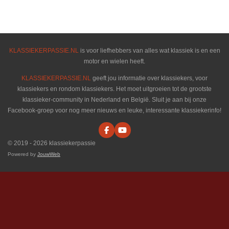
e
e
h
e
l
e
a
l
e
l
r
e
n
e
n
KLASSIEKERPASSIE.NL
is voor liefhebbers van alles wat klassiek is en een
motor en wielen heeft.
KLASSIEKERPASSIE.NL
geeft jou informatie over klassiekers, voor
klassiekers en rondom klassiekers. Het moet uitgroeien tot de grootste
klassieker-community in Nederland en België. Sluit je aan bij onze
Facebook-groep voor nog meer nieuws en leuke, interessante klassiekerinfo!
F
Y
a
o
© 2019 - 2026 klassiekerpassie
c
u
e
T
Powered by
JouwWeb
b
u
o
b
o
e
k