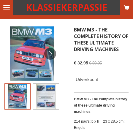
KLASSIEKERPASSIE
Ga
direct
naar
de
BMW M3 - THE
hoofdinhoud
COMPLETE HISTORY OF
THESE ULTIMATE
DRIVING MACHINES
€ 32,95
€ 59,95
Uitverkocht
BMW M3 - The complete history
of these ultimate driving
machines
214 pag's; b x h = 23 x 28,5 cm;
Engels