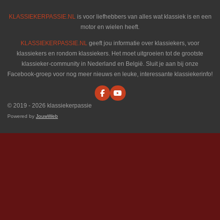
KLASSIEKERPASSIE.NL
is voor liefhebbers van alles wat klassiek is en een
motor en wielen heeft.
KLASSIEKERPASSIE.NL
geeft jou informatie over klassiekers, voor
klassiekers en rondom klassiekers. Het moet uitgroeien tot de grootste
klassieker-community in Nederland en België. Sluit je aan bij onze
Facebook-groep voor nog meer nieuws en leuke, interessante klassiekerinfo!
F
Y
a
o
© 2019 - 2026 klassiekerpassie
c
u
e
T
Powered by
JouwWeb
b
u
o
b
o
e
k