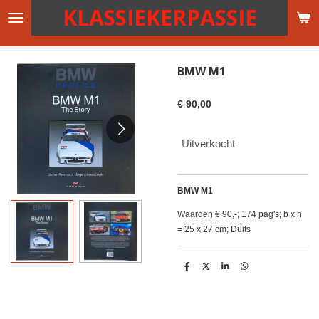
KLASSIEKERPASSIE
Ga
direct
naar
de
BMW M1
hoofdinhoud
€ 90,00
Uitverkocht
BMW M1
Waarden € 90,-; 174 pag's; b x h
= 25 x 27 cm; Duits
D
D
S
D
e
e
h
e
l
e
a
l
e
l
r
e
n
e
n