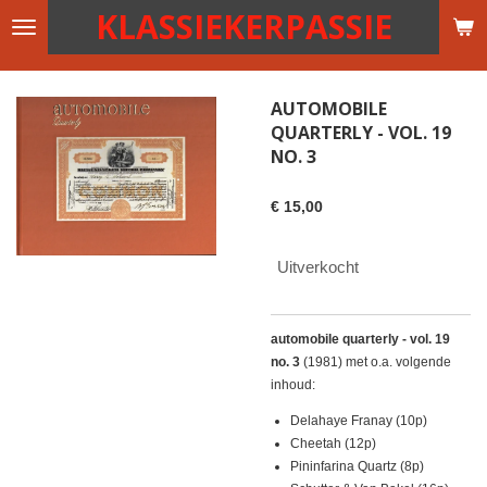
KLASSIEKERPASSIE
Ga
direct
naar
de
AUTOMOBILE
hoofdinhoud
QUARTERLY - VOL. 19
NO. 3
€ 15,00
Uitverkocht
automobile quarterly - vol. 19
no. 3
(1981) met o.a. volgende
inhoud:
Delahaye Franay (10p)
Cheetah (12p)
Pininfarina Quartz (8p)