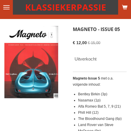
KLASSIEKERPASSIE
Ga
direct
naar
de
MAGNETO - ISSUE 05
hoofdinhoud
€ 12,00
€ 15,00
Uitverkocht
Magneto Issue 5
met o.a.
volgende inhoud:
Bentley Birkin (3p)
Nasamax (1p)
Alfa Romeo Bat 5, 7, 9 (21)
Phill Hill (12)
The Bloodhound Gang (6p)
Land Rover van Steve
McQueen (9p)