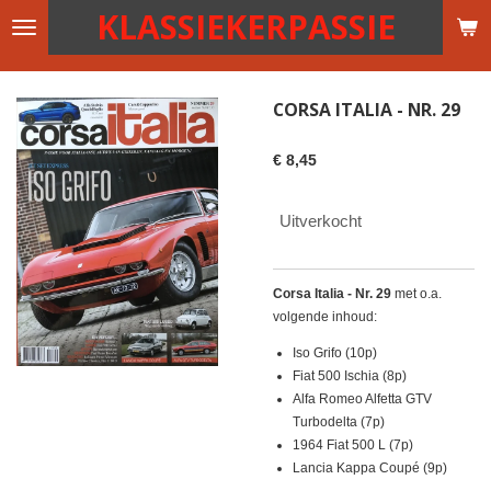
KLASSIEKERPASSIE
Ga
direct
naar
de
CORSA ITALIA - NR. 29
hoofdinhoud
€ 8,45
Uitverkocht
Corsa Italia - Nr. 29
met o.a.
volgende inhoud:
Iso Grifo (10p)
Fiat 500 Ischia (8p)
Alfa Romeo Alfetta GTV
Turbodelta (7p)
1964 Fiat 500 L (7p)
Lancia Kappa Coupé (9p)