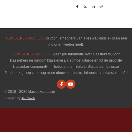
D
D
S
D
e
e
h
e
l
e
a
l
e
l
r
e
n
e
n
KLASSIEKERPASSIE.NL
is voor liefhebbers van alles wat klassiek is en een
motor en wielen heeft.
KLASSIEKERPASSIE.NL
geeft jou informatie over klassiekers, voor
klassiekers en rondom klassiekers. Het moet uitgroeien tot de grootste
klassieker-community in Nederland en België. Sluit je aan bij onze
Facebook-groep voor nog meer nieuws en leuke, interessante klassiekerinfo!
F
Y
a
o
© 2019 - 2026 klassiekerpassie
c
u
e
T
Powered by
JouwWeb
b
u
o
b
o
e
k