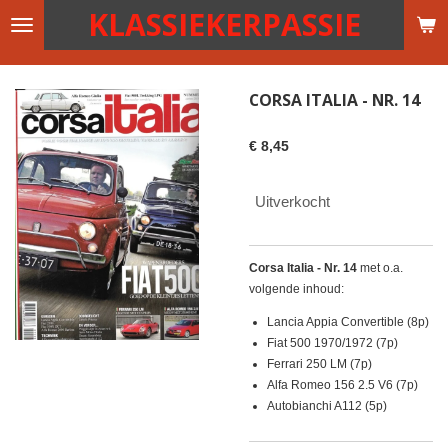
KLASSIEKERPASSIE
Ga
direct
naar
de
CORSA ITALIA - NR. 14
hoofdinhoud
€ 8,45
Uitverkocht
Corsa Italia - Nr. 14
met o.a.
volgende inhoud:
Lancia Appia Convertible (8p)
Fiat 500 1970/1972 (7p)
Ferrari 250 LM (7p)
Alfa Romeo 156 2.5 V6 (7p)
Autobianchi A112 (5p)