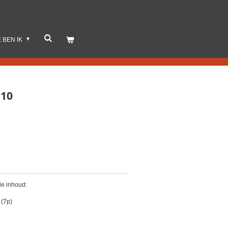
E BEN IK
 10
de inhoud:
 (7p)