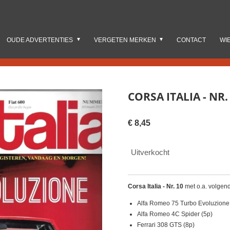
OUDE ADVERTENTIES
VERGETEN MERKEN
CONTACT
WI
CORSA ITALIA - NR.
€ 8,45
Uitverkocht
Corsa Italia - Nr. 10
met o.a. volgen
Alfa Romeo 75 Turbo Evoluzione
Alfa Romeo 4C Spider (5p)
Ferrari 308 GTS (8p)