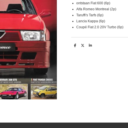
ontstaan Fiat 600 (6p)
Alfa Romeo Montreal (2p)
Taruffi's Tarfs (6p)
Lancia Kappa (6p)
Coupé Fiat 2.0 20V Turbo (6p)
D
D
S
e
e
h
l
e
a
e
l
r
n
e