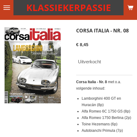
KLASSIEKERPASSIE
Ga
direct
naar
de
CORSA ITALIA - NR. 08
hoofdinhoud
€ 8,45
Uitverkocht
Corsa Italia - Nr. 8
met o.a.
volgende inhoud:
Lamborghini 400 GT en
Huracán (8p)
Alfa Romeo 6C 1750 GS (8p)
Alfa Romeo 1750 Berlina (2p)
Toine Hezemans (6p)
Autobianchi Primula (7p)