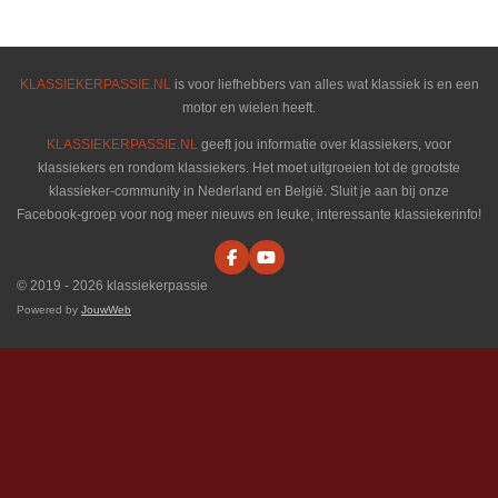
e
l
r
e
n
e
n
KLASSIEKERPASSIE.NL
is voor liefhebbers van alles wat klassiek is en een
motor en wielen heeft.
KLASSIEKERPASSIE.NL
geeft jou informatie over klassiekers, voor
klassiekers en rondom klassiekers. Het moet uitgroeien tot de grootste
klassieker-community in Nederland en België. Sluit je aan bij onze
Facebook-groep voor nog meer nieuws en leuke, interessante klassiekerinfo!
F
Y
a
o
© 2019 - 2026 klassiekerpassie
c
u
e
T
Powered by
JouwWeb
b
u
o
b
o
e
k