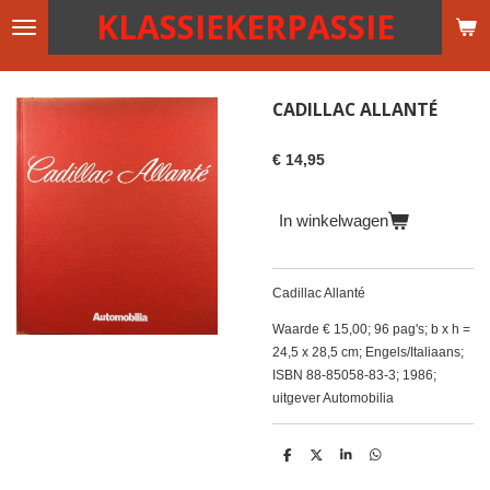
KLASSIEKERPASSIE
Ga
direct
naar
de
CADILLAC ALLANTÉ
hoofdinhoud
€ 14,95
In winkelwagen
Cadillac Allanté
Waarde € 15,00; 96 pag's; b x h =
24,5 x 28,5 cm; Engels/Italiaans;
ISBN 88-85058-83-3; 1986;
uitgever Automobilia
D
D
S
D
e
e
h
e
l
e
a
l