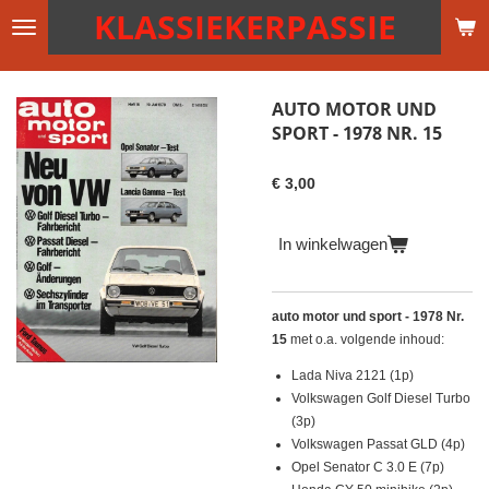
KLASSIEKERPASSIE
Ga
direct
naar
de
AUTO MOTOR UND
hoofdinhoud
SPORT - 1978 NR. 15
€ 3,00
In winkelwagen
auto motor und sport - 1978 Nr.
15
met o.a. volgende inhoud:
Lada Niva 2121 (1p)
Volkswagen Golf Diesel Turbo
(3p)
Volkswagen Passat GLD (4p)
Opel Senator C 3.0 E (7p)