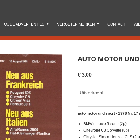
OUDE ADVERTENTIES
VERGETEN MERKEN
CONTACT
WI
AUTO MOTOR UND S
€ 3,00
Uitverkocht
auto motor und sport - 1978 Nr. 17
m
BMW nieuwe 5-serie (2p)
Chevrolet C3 Corvette (8p)
Chrysler Simca Horizon GLS (2p)