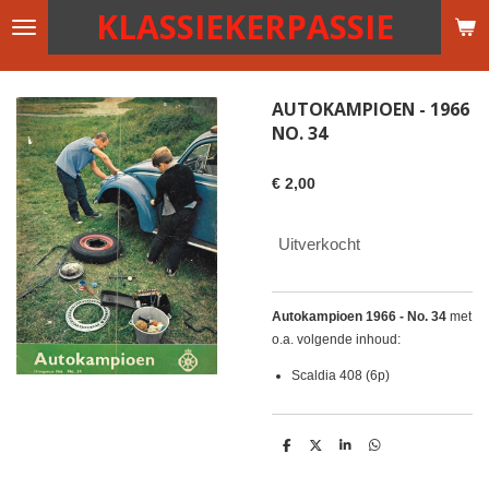
KLASSIEKERPASSIE
Ga
direct
naar
de
AUTOKAMPIOEN - 1966
hoofdinhoud
NO. 34
€ 2,00
Uitverkocht
Autokampioen 1966 - No. 34
met
o.a. volgende inhoud:
Scaldia 408 (6p)
D
D
S
D
e
e
h
e
l
e
a
l