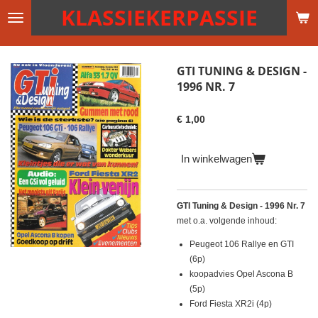
KLASSIEKERPASSIE
Ga
direct
naar
de
GTI TUNING & DESIGN -
hoofdinhoud
1996 NR. 7
€ 1,00
In winkelwagen
GTI Tuning & Design - 1996 Nr. 7
met o.a. volgende inhoud:
Peugeot 106 Rallye en GTI
(6p)
koopadvies Opel Ascona B
(5p)
Ford Fiesta XR2i (4p)