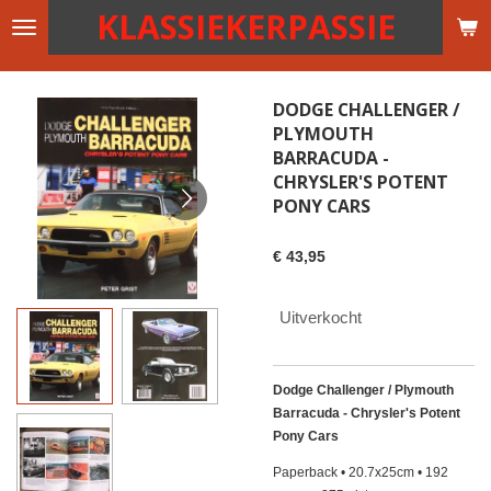
KLASSIEKERPASSIE
Ga
direct
naar
de
DODGE CHALLENGER /
hoofdinhoud
PLYMOUTH
BARRACUDA -
CHRYSLER'S POTENT
PONY CARS
€ 43,95
Uitverkocht
Dodge Challenger / Plymouth
Barracuda - Chrysler's Potent
Pony Cars
Paperback • 20.7x25cm • 192