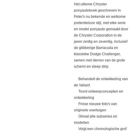
Het ultieme Chrysler
ponyautoboek geschreven in
Peter's nu bekende en welkome
pretentieloze stijl, met elke serie
en model ponyauto gemaakt door
de Chrysler Corporation in de
jaren zestig en zeventig, inclusief
de glibberige Barracuda en
klassieke Dodge Challenger,
samen met sterren van de grote
scherm en sleep strip.
Behandelt de ontwikkeling van
de Valiant
Toont ontwerpconcepten en
ontwikkeling
Frisse nieuwe foto's van
originele voertuigen
Omvat alle subseries en
modellen
Volgt een chronologische grof