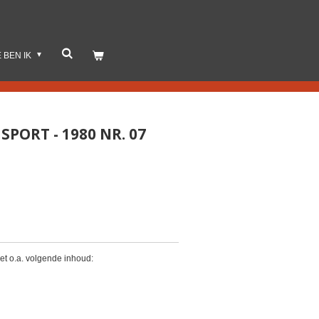
E BEN IK
PORT - 1980 NR. 07
t o.a. volgende inhoud: