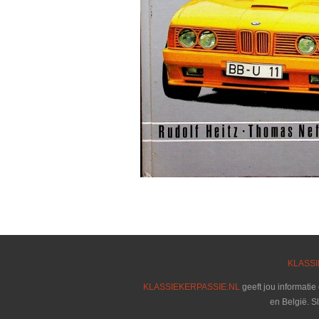
KLASSI
KLASSIEKERPASSIE.NL
geeft jou informatie
en België. S