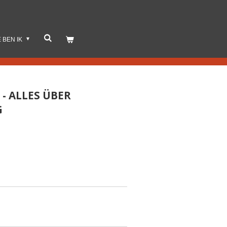
E BEN IK
- ALLES ÜBER
G