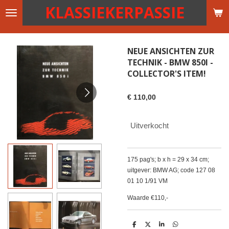
KLASSIEKERPASSIE
Ga
direct
naar
de
NEUE ANSICHTEN ZUR
hoofdinhoud
TECHNIK - BMW 850I -
COLLECTOR'S ITEM!
€ 110,00
Uitverkocht
175 pag's; b x h = 29 x 34 cm;
uitgever: BMW AG; code 127 08
01 10 1/91 VM
Waarde €110,-
D
D
S
D