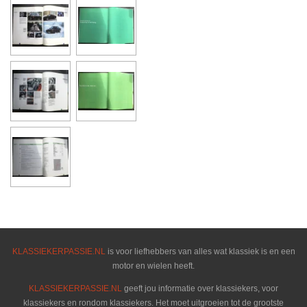
KLASSIEKERPASSIE.NL
is voor liefhebbers van alles wat klassiek is en een
motor en wielen heeft.
KLASSIEKERPASSIE.NL
geeft jou informatie over klassiekers, voor
klassiekers en rondom klassiekers. Het moet uitgroeien tot de grootste