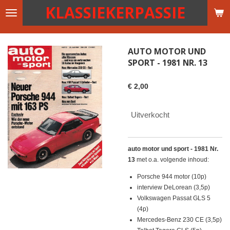
KLASSIEKERPASSIE
Ga
direct
naar
de
AUTO MOTOR UND
hoofdinhoud
SPORT - 1981 NR. 13
€ 2,00
Uitverkocht
auto motor und sport - 1981 Nr.
13
met o.a. volgende inhoud:
Porsche 944 motor (10p)
interview DeLorean (3,5p)
Volkswagen Passat GLS 5
(4p)
Mercedes-Benz 230 CE (3,5p)