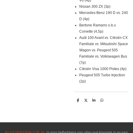
V6 (4p)
Nissan 300 ZX (3p)
Mercedes-Benz 190 D vs. 240
D (4p)
Bertone Ramarro o.b.v.
Corvette (4,5p)
Audi 100 Avant vs. Citroën CX
Familiale vs. Mitsubishi Space
Wagon vs. Peugeot 505
Familiale vs. Volkswagen Bus
(7p)
Citroën Visa 1000 Pistes (4p)
Peugeot 505 Turbo Injection
(2p)
D
D
S
D
e
e
h
e
l
e
a
l
e
l
r
e
n
e
n
KLASSIEKERPASSIE.NL
is voor liefhebbers van alles wat klassiek is en een