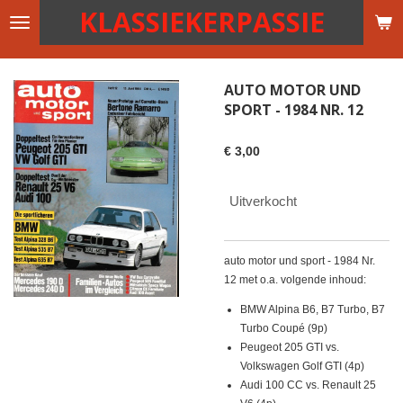
KLASSIEKERPASSIE
Ga
direct
naar
de
AUTO MOTOR UND
hoofdinhoud
SPORT - 1984 NR. 12
€ 3,00
Uitverkocht
auto motor und sport - 1984 Nr.
12 met o.a. volgende inhoud:
BMW Alpina B6, B7 Turbo, B7
Turbo Coupé (9p)
Peugeot 205 GTI vs.
Volkswagen Golf GTI (4p)
Audi 100 CC vs. Renault 25