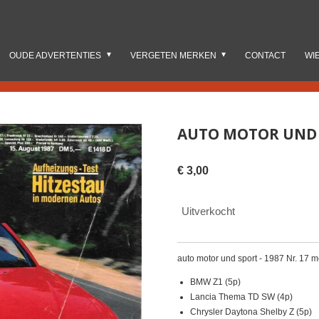
OUDE ADVERTENTIES
VERGETEN MERKEN
CONTACT
WI
AUTO MOTOR UND S
€ 3,00
Uitverkocht
auto motor und sport - 1987 Nr. 17 m
BMW Z1 (5p)
Lancia Thema TD SW (4p)
Chrysler Daytona Shelby Z (5p)