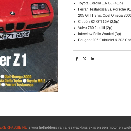
Toyota Corolla 1.6 GL (4,5p)
Ferrari Testarossa vs. Porsche 
205 GTI 1.9 vs. Opel Omega 3000
Citroën BX GTI 16V (2,5p)
Volvo 760 facelift (2p)
interview Felix Wankel (3p)
Peugeot 205 Cabriolet & 203 Cabr
D
D
S
e
e
h
l
e
a
e
l
r
n
e
EKERPASSIE.NL
is voor liefhebbers van alles wat klassiek is en een motor en wiel