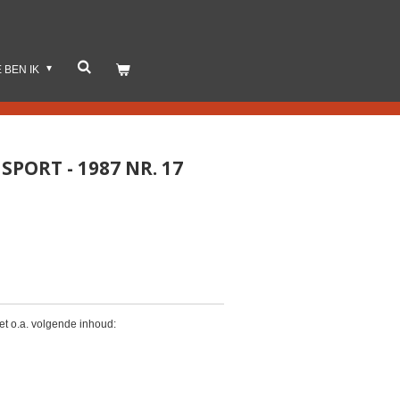
E BEN IK
PORT - 1987 NR. 17
et o.a. volgende inhoud: