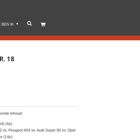
E BEN IK
R. 18
gende inhoud:
ot) (4p)
vs. Peugeot 404 vs. Audi Super 90 vs. Opel
e (14p)