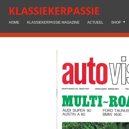
Ga
KLASSIEKERPASSIE
direct
naar
HOME
KLASSIEKERPASSIE MAGAZINE
ACTUEEL
SHOP
de
hoofdinhoud