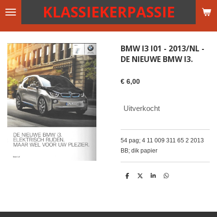
KLASSIEKERPASSIE
Ga
direct
naar
de
BMW I3 I01 - 2013/NL -
hoofdinhoud
DE NIEUWE BMW I3.
€ 6,00
Uitverkocht
54 pag; 4 11 009 311 65 2 2013
BB; dik papier
D
D
S
D
e
e
h
e
l
e
a
l
e
l
r
e
n
e
n