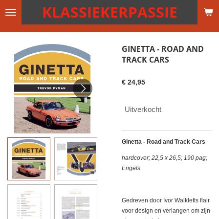
KLASSIEKERPASSIE
Ga
direct
naar
de
GINETTA - ROAD AND
hoofdinhoud
TRACK CARS
€ 24,95
Uitverkocht
Ginetta - Road and Track Cars
hardcover; 22,5 x 26,5; 190 pag;
Engels
Gedreven door Ivor Walkletts flair
voor design en verlangen om zijn