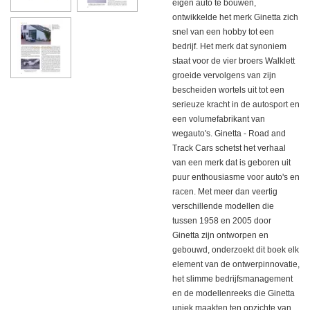
eigen auto te bouwen,
ontwikkelde het merk Ginetta zich
snel van een hobby tot een
bedrijf. Het merk dat synoniem
staat voor de vier broers Walklett
groeide vervolgens van zijn
bescheiden wortels uit tot een
serieuze kracht in de autosport en
een volumefabrikant van
wegauto's. Ginetta - Road and
Track Cars schetst het verhaal
van een merk dat is geboren uit
puur enthousiasme voor auto's en
racen. Met meer dan veertig
verschillende modellen die
tussen 1958 en 2005 door
Ginetta zijn ontworpen en
gebouwd, onderzoekt dit boek elk
element van de ontwerpinnovatie,
het slimme bedrijfsmanagement
en de modellenreeks die Ginetta
uniek maakten ten opzichte van