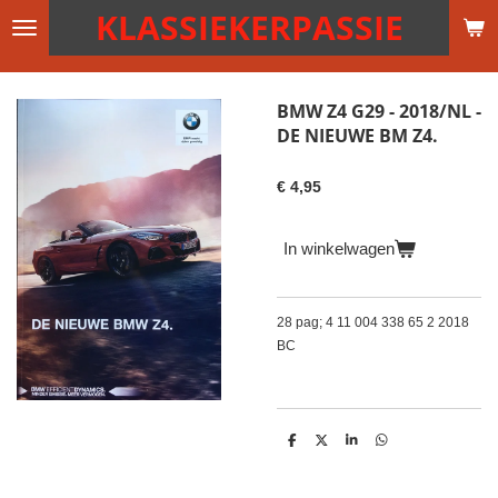
KLASSIEKERPASSIE
Ga
direct
naar
de
BMW Z4 G29 - 2018/NL -
hoofdinhoud
DE NIEUWE BM Z4.
€ 4,95
In winkelwagen
28 pag; 4 11 004 338 65 2 2018
BC
D
D
S
D
e
e
h
e
l
e
a
l
e
l
r
e