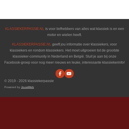
e
e
h
e
l
e
a
l
e
l
r
e
n
e
n
KLASSIEKERPASSIE.NL
is voor liefhebbers van alles wat klassiek is en een
motor en wielen heeft.
KLASSIEKERPASSIE.NL
geeft jou informatie over klassiekers, voor
klassiekers en rondom klassiekers. Het moet uitgroeien tot de grootste
klassieker-community in Nederland en België. Sluit je aan bij onze
Facebook-groep voor nog meer nieuws en leuke, interessante klassiekerinfo!
F
Y
a
o
© 2019 - 2026 klassiekerpassie
c
u
e
T
Powered by
JouwWeb
b
u
o
b
o
e
k