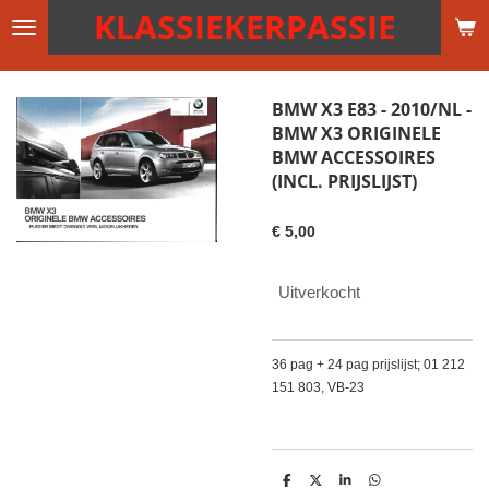
KLASSIEKERPASSIE
Ga
direct
naar
de
BMW X3 E83 - 2010/NL -
hoofdinhoud
BMW X3 ORIGINELE
BMW ACCESSOIRES
(INCL. PRIJSLIJST)
€ 5,00
Uitverkocht
36 pag + 24 pag prijslijst; 01 212
151 803, VB-23
D
D
S
D