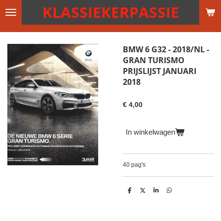
KLASSIEKERPASSIE
Ga
direct
naar
de
BMW 6 G32 - 2018/NL -
hoofdinhoud
GRAN TURISMO
PRIJSLIJST JANUARI
2018
€ 4,00
In winkelwagen
40 pag's
D
D
S
D
e
e
h
e
l
e
a
l
e
l
r
e
n
e
n