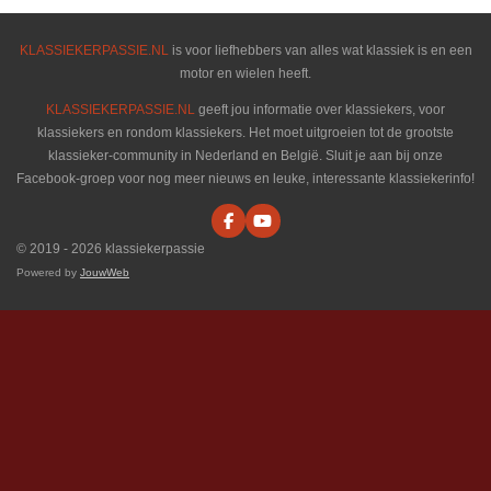
KLASSIEKERPASSIE.NL
is voor liefhebbers van alles wat klassiek is en een
motor en wielen heeft.
KLASSIEKERPASSIE.NL
geeft jou informatie over klassiekers, voor
klassiekers en rondom klassiekers. Het moet uitgroeien tot de grootste
klassieker-community in Nederland en België. Sluit je aan bij onze
Facebook-groep voor nog meer nieuws en leuke, interessante klassiekerinfo!
F
Y
a
o
© 2019 - 2026 klassiekerpassie
c
u
e
T
Powered by
JouwWeb
b
u
o
b
o
e
k