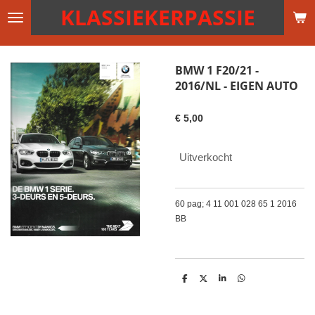
KLASSIEKERPASSIE
Ga
direct
naar
de
BMW 1 F20/21 -
hoofdinhoud
2016/NL - EIGEN AUTO
€ 5,00
Uitverkocht
60 pag; 4 11 001 028 65 1 2016
BB
D
D
S
D
e
e
h
e
l
e
a
l
e
l
r
e