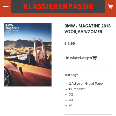
KLASSIEKERPASSIE
Ga
direct
naar
de
BMW - MAGAZINE 2018
hoofdinhoud
VOORJAAR/ZOMER
€ 2,95
In winkelwagen
100 pag's
2 Active en Grand Tourer
i8 Roadster
X2
X4
i3