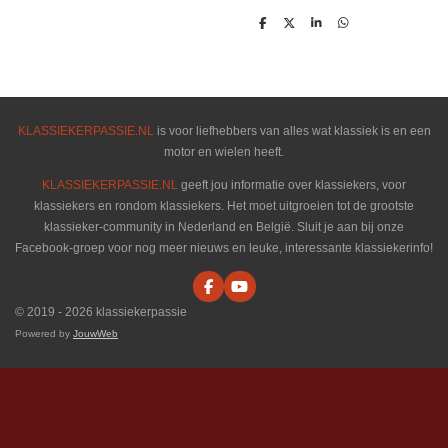
D
D
S
D
e
e
h
e
l
e
a
l
e
l
r
e
n
e
n
KLASSIEKERPASSIE.NL
is voor liefhebbers van alles wat klassiek is en een
motor en wielen heeft.
KLASSIEKERPASSIE.NL
geeft jou informatie over klassiekers, voor
klassiekers en rondom klassiekers. Het moet uitgroeien tot de grootste
klassieker-community in Nederland en België. Sluit je aan bij onze
Facebook-groep voor nog meer nieuws en leuke, interessante klassiekerinfo!
F
Y
a
o
© 2019 - 2026 klassiekerpassie
c
u
e
T
Powered by
JouwWeb
b
u
o
b
o
e
k