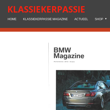
Ga
KLASSIEKERPASSIE
direct
naar
HOME
KLASSIEKERPASSIE MAGAZINE
ACTUEEL
SHOP
de
hoofdinhoud