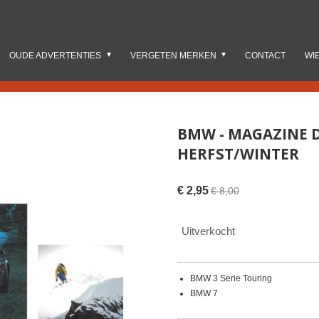
OUDE ADVERTENTIES
VERGETEN MERKEN
CONTACT
WI
BMW - MAGAZINE D
HERFST/WINTER
€ 2,95
€ 8,00
Uitverkocht
BMW 3 Serie Touring
BMW 7