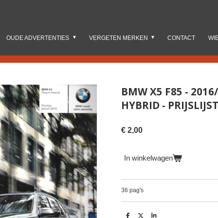
OUDE ADVERTENTIES
VERGETEN MERKEN
CONTACT
WI
BMW X5 F85 - 2016
HYBRID - PRIJSLIJS
€ 2,00
In winkelwagen
36 pag's
D
D
S