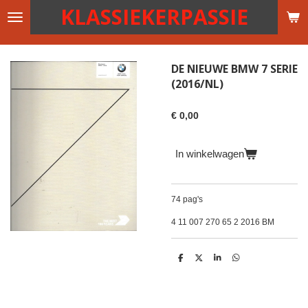
KLASSIEKERPASSIE
Ga
direct
naar
de
DE NIEUWE BMW 7 SERIE
hoofdinhoud
(2016/NL)
€ 0,00
In winkelwagen
74 pag's
4 11 007 270 65 2 2016 BM
D
D
S
D
e
e
h
e
l
e
a
l
e
l
r
e
n
e
n