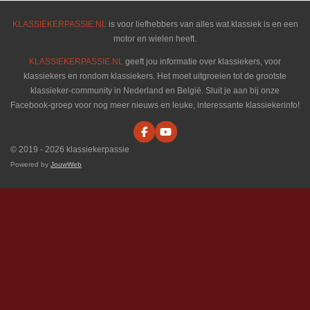
KLASSIEKERPASSIE.NL
is voor liefhebbers van alles wat klassiek is en een
motor en wielen heeft.
KLASSIEKERPASSIE.NL
geeft jou informatie over klassiekers, voor
klassiekers en rondom klassiekers. Het moet uitgroeien tot de grootste
klassieker-community in Nederland en België. Sluit je aan bij onze
Facebook-groep voor nog meer nieuws en leuke, interessante klassiekerinfo!
F
Y
a
o
© 2019 - 2026 klassiekerpassie
c
u
e
T
Powered by
JouwWeb
b
u
o
b
o
e
k