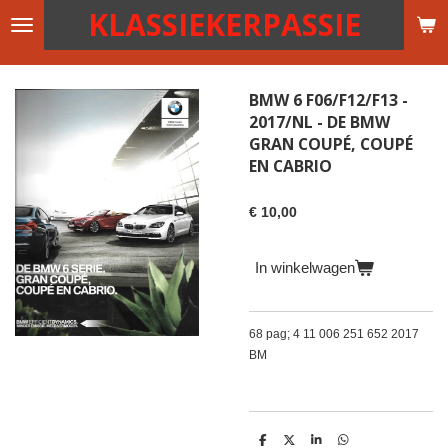
KLASSIEKERPASSIE
Ga
direct
naar
de
BMW 6 F06/F12/F13 -
hoofdinhoud
2017/NL - DE BMW
GRAN COUPÉ, COUPÉ
EN CABRIO
€ 10,00
In winkelwagen
68 pag; 4 11 006 251 652 2017
BM
D
D
S
D