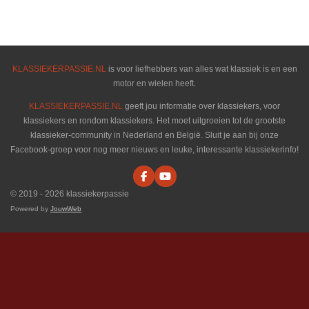
e
e
h
e
l
e
a
l
e
l
r
e
n
e
n
KLASSIEKERPASSIE.NL
is voor liefhebbers van alles wat klassiek is en een
motor en wielen heeft.
KLASSIEKERPASSIE.NL
geeft jou informatie over klassiekers, voor
klassiekers en rondom klassiekers. Het moet uitgroeien tot de grootste
klassieker-community in Nederland en België. Sluit je aan bij onze
Facebook-groep voor nog meer nieuws en leuke, interessante klassiekerinfo!
F
Y
a
o
© 2019 - 2026 klassiekerpassie
c
u
e
T
Powered by
JouwWeb
b
u
o
b
o
e
k