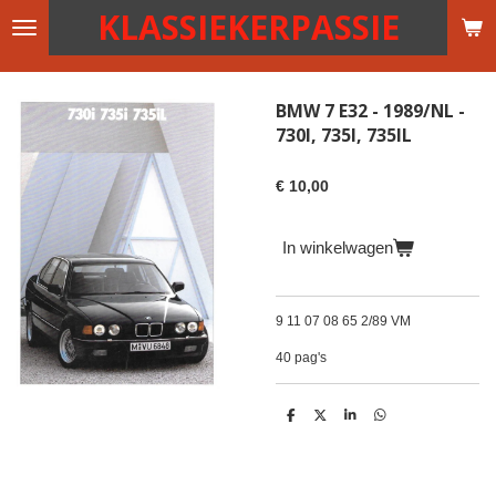
KLASSIEKERPASSIE
Ga
direct
naar
de
BMW 7 E32 - 1989/NL -
hoofdinhoud
730I, 735I, 735IL
€ 10,00
In winkelwagen
9 11 07 08 65 2/89 VM
40 pag's
D
D
S
D
e
e
h
e
l
e
a
l
e
l
r
e
n
e
n