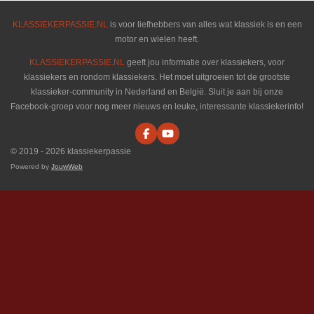
KLASSIEKERPASSIE.NL
is voor liefhebbers van alles wat klassiek is en een
motor en wielen heeft.
KLASSIEKERPASSIE.NL
geeft jou informatie over klassiekers, voor
klassiekers en rondom klassiekers. Het moet uitgroeien tot de grootste
klassieker-community in Nederland en België. Sluit je aan bij onze
Facebook-groep voor nog meer nieuws en leuke, interessante klassiekerinfo!
F
Y
a
o
© 2019 - 2026 klassiekerpassie
c
u
e
T
Powered by
JouwWeb
b
u
o
b
o
e
k