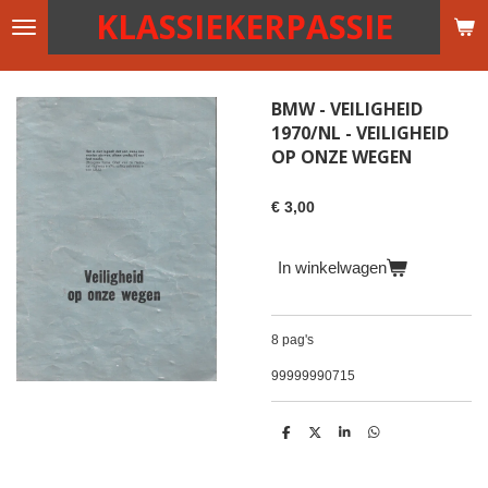
KLASSIEKERPASSIE
Ga
direct
naar
de
BMW - VEILIGHEID
hoofdinhoud
1970/NL - VEILIGHEID
OP ONZE WEGEN
€ 3,00
In winkelwagen
8 pag's
99999990715
D
D
S
D
e
e
h
e
l
e
a
l
e
l
r
e