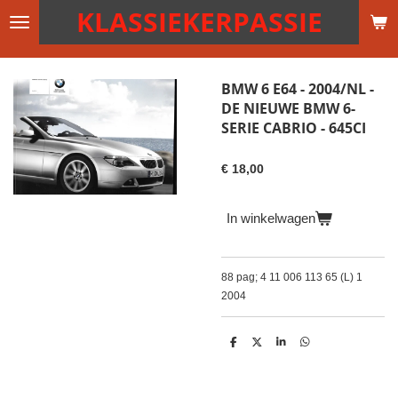
KLASSIEKERPASSIE
Ga
direct
naar
de
BMW 6 E64 - 2004/NL -
hoofdinhoud
DE NIEUWE BMW 6-
SERIE CABRIO - 645CI
€ 18,00
In winkelwagen
88 pag; 4 11 006 113 65 (L) 1
2004
D
D
S
D
e
e
h
e
l
e
a
l
e
l
r
e
n
e
n