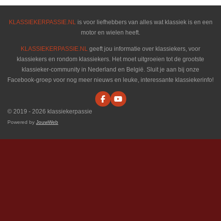
KLASSIEKERPASSIE.NL
is voor liefhebbers van alles wat klassiek is en een
motor en wielen heeft.
KLASSIEKERPASSIE.NL
geeft jou informatie over klassiekers, voor
klassiekers en rondom klassiekers. Het moet uitgroeien tot de grootste
klassieker-community in Nederland en België. Sluit je aan bij onze
Facebook-groep voor nog meer nieuws en leuke, interessante klassiekerinfo!
F
Y
a
o
© 2019 - 2026 klassiekerpassie
c
u
e
T
Powered by
JouwWeb
b
u
o
b
o
e
k