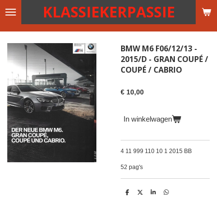
KLASSIEKERPASSIE
Ga
direct
naar
de
BMW M6 F06/12/13 -
hoofdinhoud
2015/D - GRAN COUPÉ /
COUPÉ / CABRIO
€ 10,00
In winkelwagen
4 11 999 110 10 1 2015 BB
52 pag's
D
D
S
D
e
e
h
e
l
e
a
l
e
l
r
e