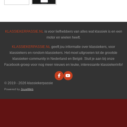
KLASSIEKERPASSIE.NL
is voor liefhebbers van alles wat klassiek is en een
motor en wielen heeft.
KLASSIEKERPASSIE.NL
geeft jou informatie over klassiekers, voor
klassiekers en rondom klassiekers. Het moet uitgroeien tot de grootste
klassieker-community in Nederland en België. Sluit je aan bij onze
Facebook-groep voor nog meer nieuws en leuke, interessante klassiekerinfo!
F
Y
a
o
© 2019 - 2026 klassiekerpassie
c
u
e
T
Powered by
JouwWeb
b
u
o
b
o
e
k