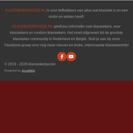
KLASSIEKERPASSIE.NL
is voor liefhebbers van alles wat klassiek is en een
motor en wielen heeft.
KLASSIEKERPASSIE.NL
geeft jou informatie over klassiekers, voor
klassiekers en rondom klassiekers. Het moet uitgroeien tot de grootste
klassieker-community in Nederland en België. Sluit je aan bij onze
Facebook-groep voor nog meer nieuws en leuke, interessante klassiekerinfo!
F
Y
a
o
© 2019 - 2026 klassiekerpassie
c
u
e
T
Powered by
JouwWeb
b
u
o
b
o
e
k