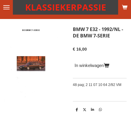
KLASSIEKERPASSIE
Ga
direct
naar
de
BMW 7 E32 - 1992/NL -
hoofdinhoud
DE BMW 7-SERIE
€ 16,00
In winkelwagen
48 pag; 2 11 07 10 64 2/92 VM
D
D
S
D
e
e
h
e
l
e
a
l
e
l
r
e
n
e
n