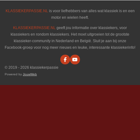
KLASSIEKERPASSIE.NL
is voor liefhebbers van alles wat klassiek is en een
motor en wielen heeft.
KLASSIEKERPASSIE.NL
geeft jou informatie over klassiekers, voor
klassiekers en rondom klassiekers. Het moet uitgroeien tot de grootste
klassieker-community in Nederland en België. Sluit je aan bij onze
Facebook-groep voor nog meer nieuws en leuke, interessante klassiekerinfo!
F
Y
a
o
© 2019 - 2026 klassiekerpassie
c
u
e
T
Powered by
JouwWeb
b
u
o
b
o
e
k