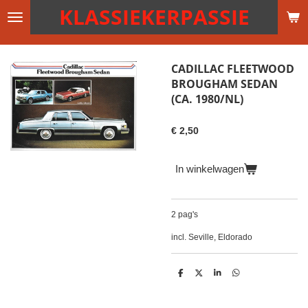
KLASSIEKERPASSIE
Ga
direct
naar
de
CADILLAC FLEETWOOD
hoofdinhoud
BROUGHAM SEDAN
(CA. 1980/NL)
€ 2,50
In winkelwagen
2 pag's
incl. Seville, Eldorado
D
D
S
D
e
e
h
e
l
e
a
l
e
l
r
e