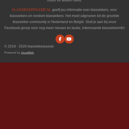
motor en wielen heeft.
KLASSIEKERPASSIE.NL
geeft jou informatie over klassiekers, voor
klassiekers en rondom klassiekers. Het moet uitgroeien tot de grootste
klassieker-community in Nederland en België. Sluit je aan bij onze
Facebook-groep voor nog meer nieuws en leuke, interessante klassiekerinfo!
F
Y
a
o
© 2019 - 2026 klassiekerpassie
c
u
e
T
Powered by
JouwWeb
b
u
o
b
o
e
k